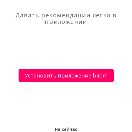
пригороде
Давать рекомендации легко в
приложении
О сервисе
Объявления
Добавить объявление
Мой аккаунт
Условия и документы
Цены
Контакты
Установить приложение biiom
Рекомендательный сервис товаров и услуг.
Использование сайта biiom означает согласие с
пользовательским соглашением.
Политика обработки персональных данных
Оплата услуг сервиса biiom означает согласие с
офертой.
Не сейчас