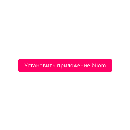
Посмотреть отзывы
Маляр, ремонт квартир
Торговый автомат Мангустин
Установить приложение biiom
О сервисе
Объявления
Добавить объявление
Мой аккаунт
Условия и документы
Цены
Контакты
Рекомендательный сервис товаров и услуг.
Использование сайта biiom означает согласие с
пользовательским соглашением.