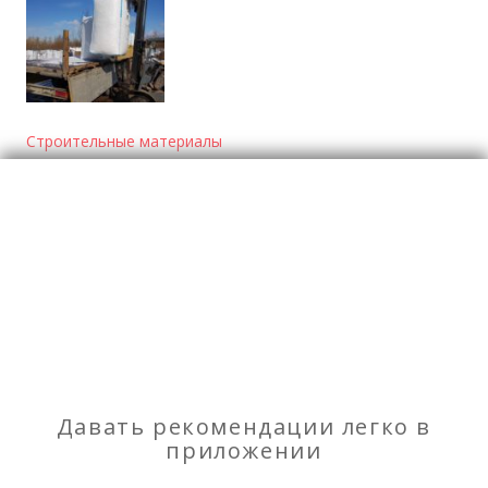
Строительные материалы
Отзывы
о Гарантия СПб, керамзитовый гравий
Моя оценка
Рекомендую
НЕ Рекомендую
Давать рекомендации легко в
приложении
Отзывов
1