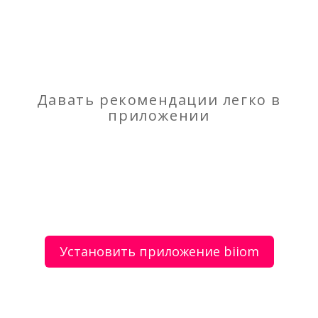
Пропуск на МКАД — сервис логист
Набор текстов
Давать рекомендации легко в
приложении
О сервисе
Объявления
Добавить объявление
Мой аккаунт
Условия и документы
Цены
Контакты
Установить приложение biiom
Рекомендательный сервис товаров и услуг.
Использование сайта biiom означает согласие с
пользовательским соглашением.
Политика обработки персональных данных