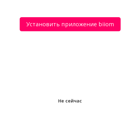
Установить приложение biiom
О сервисе
Объявления
Добавить объявление
Мой аккаунт
Условия и документы
Цены
Контакты
Рекомендательный сервис товаров и услуг.
Использование сайта biiom означает согласие с
пользовательским соглашением.
Политика обработки персональных данных
Оплата услуг сервиса biiom означает согласие с
офертой.
Не сейчас