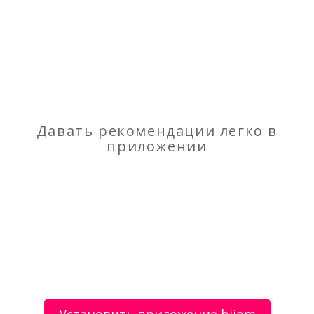
Отзывы
о Платежный терминал встраиваемый в стену
Моя оценка
Рекомендую
НЕ Рекомендую
Давать рекомендации легко в
приложении
Платежные терминалы QIWI
Продаю купюроприемники cash code MFL