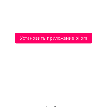
Быстровозводимый бетонный завод Sumab T-40
Быстровозводимый бетонный завод Sumab T-80
Установить приложение biiom
О сервисе
Объявления
Добавить объявление
Мой аккаунт
Условия и документы
Цены
Контакты
Рекомендательный сервис товаров и услуг.
Использование сайта biiom означает согласие с
пользовательским соглашением.