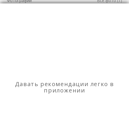
Фотографии
Все фото (1)
Оборудование для
производства
Давать рекомендации легко в
Отзывы
приложении
о Быстровозводимый бетонный завод Sumab
T-60
Моя оценка
Рекомендую
НЕ Рекомендую