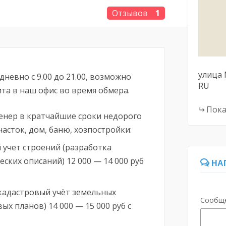
Отзывов
1
улица
невно с 9.00 до 21.00, возможно
RU
та в наш офис во время обмера.
Пока
нер в кратчайшие сроки недорого
асток, дом, баню, хозпостройки:
 учет строений (разработка
еских описаний) 12 000 — 14 000 руб
НА
кадастровый учёт земельных
Сообщ
ых планов) 14 000 — 15 000 руб с