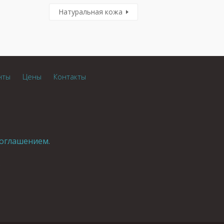
Натуральная кожа
нты
Цены
Контакты
оглашением.
.