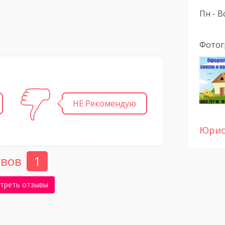
Пн - Вс
Фотог
НЕ Рекомендую
Юрис
вов
1
треть отзывы