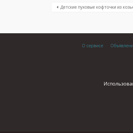
Детские пуховые кофточки из козь
О сервисе
Объявлен
Использован