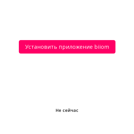
О сервисе
Объявления
Добавить объявление
Мой аккаунт
Условия и документы
Цены
Контакты
Установить приложение biiom
Рекомендательный сервис товаров и услуг.
Использование сайта biiom означает согласие с
пользовательским соглашением.
Политика обработки персональных данных
Оплата услуг сервиса biiom означает согласие с
офертой.
Не сейчас