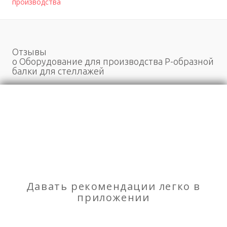
производства
Отзывы
о Оборудование для производства P-образной
балки для стеллажей
Моя оценка
Рекомендую
НЕ Рекомендую
Линия для производства фальцевой кровли с
изгибом карниза и замком шва
Давать рекомендации легко в
приложении
Оборудование для производства Z-образной
балки для стеллажей