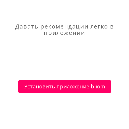
Кредит под залог имущества
Услуги грузчика, разнорабочего
Давать рекомендации легко в
приложении
О сервисе
Объявления
Добавить объявление
Мой аккаунт
Условия и документы
Цены
Контакты
Установить приложение biiom
Рекомендательный сервис товаров и услуг.
Использование сайта biiom означает согласие с
пользовательским соглашением.
Политика обработки персональных данных
Оплата услуг сервиса biiom означает согласие с
офертой.