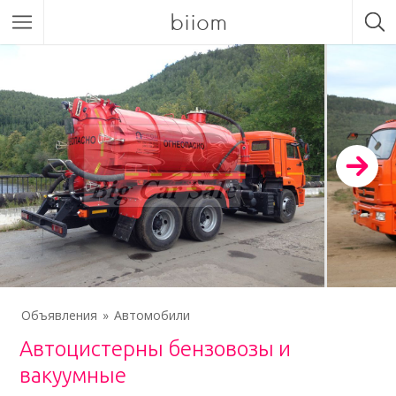
biiom
Объявления
Автомобили
Автоцистерны бензовозы и
вакуумные