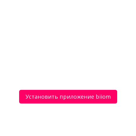
Автомобили
Отзывы
о Автоцистерны бензовозы и вакуумные
Моя оценка
Рекомендую
НЕ Рекомендую
Установить приложение biiom
Бригада швей качественно отошьет одежду
небольшими партиями из материалов заказчика