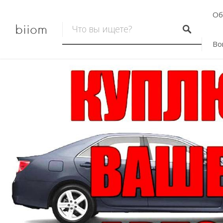
Об
biiom
Во