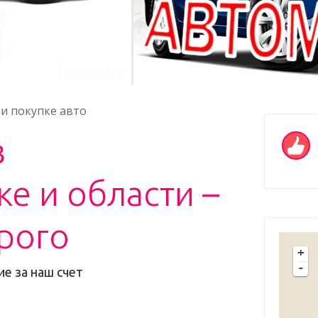
и покупке авто
в
е и области –
рого
+
-
е за наш счет