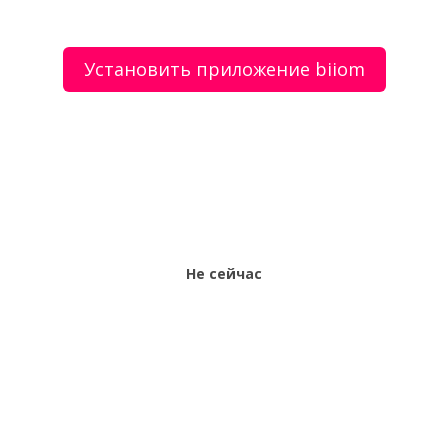
О сервисе
Объявления
Добавить объявление
Мой аккаунт
Условия и документы
Цены
Контакты
Установить приложение biiom
Рекомендательный сервис товаров и услуг.
Использование сайта biiom означает согласие с
пользовательским соглашением.
Политика обработки персональных данных
Оплата услуг сервиса biiom означает согласие с
офертой.
Не сейчас
Все права защищены © 2017-2026 biiom