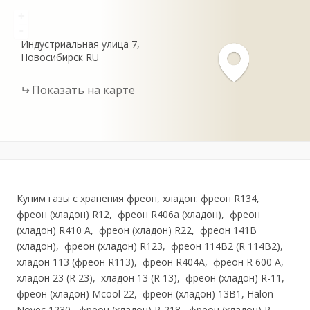
+
-
Индустриальная улица
7
Новосибирск
RU
Показать на карте
Купим газы с хранения фреон, хладон: фреон R134,
фреон (хладон) R12, фреон R406a (хладон), фреон
(хладон) R410 A, фреон (хладон) R22, фреон 141В
(хладон), фреон (хладон) R123, фреон 114В2 (R 114B2),
хладон 113 (фреон R113), фреон R404A, фреон R 600 А,
хладон 23 (R 23), хладон 13 (R 13), фреон (хладон) R-11,
фреон (хладон) Mcool 22, фреон (хладон) 13В1, Halon
Novec 1230, фреон (хладон) R-218, фреон (хладон) R-