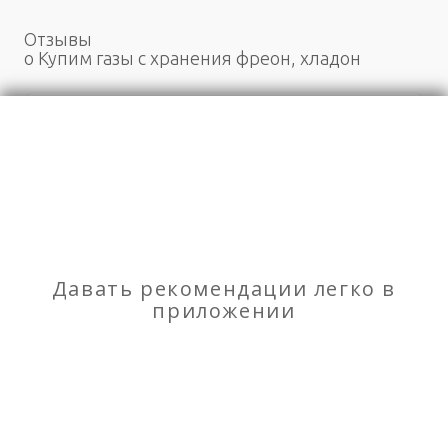
Отзывы
о Купим газы с хранения фреон, хладон
Моя оценка
Рекомендую
НЕ Рекомендую
Куплю полимерные добавки
Давать рекомендации легко в
Куплю пожаротушащие хладоны модули с
приложении
истёкшим сроком — Алмас Хим