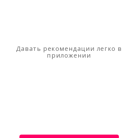
Отзывы
о Продам фторопластовые трубы и другие
изделия из фторопласта
Давать рекомендации легко в
приложении
Моя оценка
Рекомендую
НЕ Рекомендую
Продам фильтр масляного тумана/дыма
Рlymovent ME-32
Угловая кровать «Фиона» — интернет-магазин
mega-comfort.ru