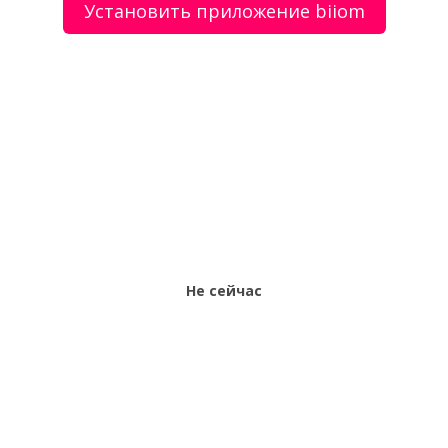
Установить приложение biiom
О сервисе
Объявления
Добавить объявление
Мой аккаунт
Условия и документы
Цены
Контакты
Рекомендательный сервис товаров и услуг.
Использование сайта biiom означает согласие с
пользовательским соглашением.
Политика обработки персональных данных
Не сейчас
Оплата услуг сервиса biiom означает согласие с
офертой.