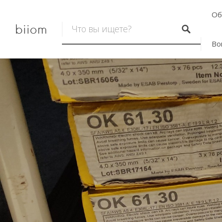
Об
biiom
Во