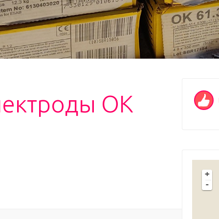
лектроды ОК
+
-