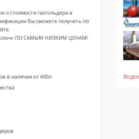
 о стоимости газгольдера и
азификации Вы сможете получить по
йте.
д ключ» ПО САМЫМ НИЗКИМ ЦЕНАМ!
Водо
в в наличии от 600л
чества
ьдеров