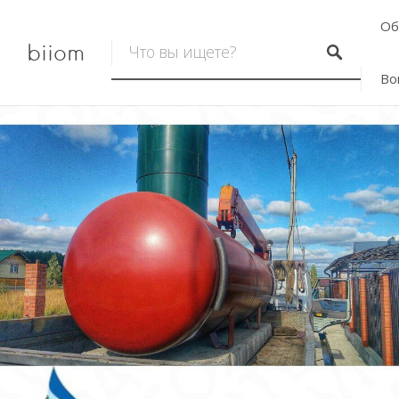
Об
biiom
Во