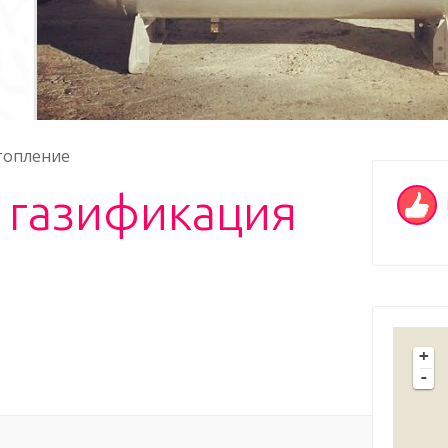
топление
 газификация
+
-