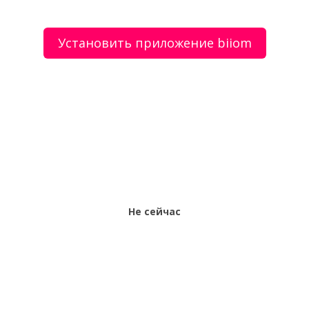
Установить приложение biiom
О сервисе
Объявления
Добавить объявление
Мой аккаунт
Условия и документы
Цены
Контакты
Рекомендательный сервис товаров и услуг.
Использование сайта biiom означает согласие с
пользовательским соглашением.
Политика обработки персональных данных
Оплата услуг сервиса biiom означает согласие с
офертой.
Не сейчас