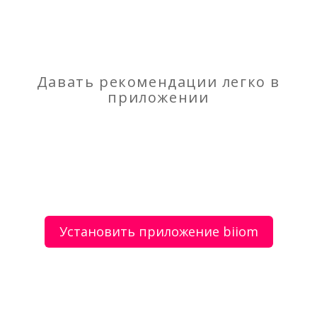
Скупка картриджей
Грузоперевозки
Давать рекомендации легко в
приложении
О сервисе
Объявления
Добавить объявление
Мой аккаунт
Условия и документы
Цены
Контакты
Установить приложение biiom
Рекомендательный сервис товаров и услуг.
Использование сайта biiom означает согласие с
пользовательским соглашением.
Политика обработки персональных данных
Оплата услуг сервиса biiom означает согласие с
офертой.