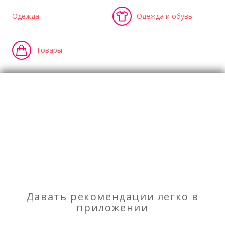
Одежда
Одежда и обувь
Товары
Отзывы
о Магазин женской одежды SabrinaVi
Моя оценка
Рекомендую
НЕ Рекомендую
Давать рекомендации легко в
Отзывов
1
приложении
Посмотреть отзывы