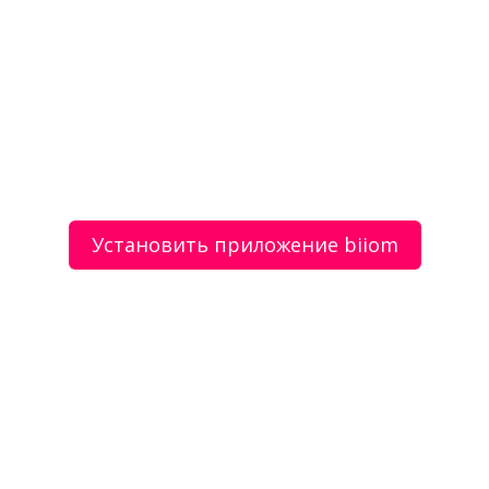
Пескоструйная очистка
Техническая эксплуатация коммерческой
недвижимости
Установить приложение biiom
О сервисе
Объявления
Добавить объявление
Мой аккаунт
Условия и документы
Цены
Контакты
Рекомендательный сервис товаров и услуг.
Использование сайта biiom означает согласие с
пользовательским соглашением.