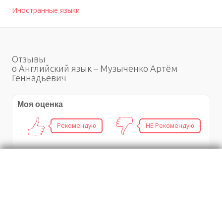
Иностранные языки
Отзывы
о Английский язык – Музыченко Артём
Геннадьевич
Моя оценка
Рекомендую
НЕ Рекомендую
Партия Иисуса. Очерки общественного служения
Иисуса Христа
Ремонтно-отделочная компания «РемСтройГрад»