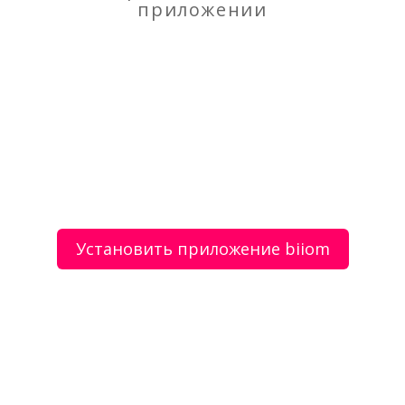
Моя оценка
приложении
Рекомендую
НЕ Рекомендую
Значки, брелоки, брошки из дерева
Ремонт под ключ
Установить приложение biiom
О сервисе
Объявления
Добавить объявление
Мой аккаунт
Условия и документы
Цены
Контакты