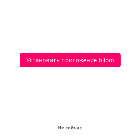
Сдам в аренду помещения в ТРК НЕБО 1043,5 кв.м
О сервисе
Объявления
Добавить объявление
Мой аккаунт
Условия и документы
Цены
Контакты
Установить приложение biiom
Рекомендательный сервис товаров и услуг.
Использование сайта biiom означает согласие с
пользовательским соглашением.
Политика обработки персональных данных
Оплата услуг сервиса biiom означает согласие с
офертой.
Не сейчас