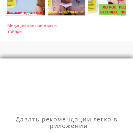
Медицинские приборы и
товары
Отзывы
о Похудеть легко с Окситермом
Моя оценка
Рекомендую
НЕ Рекомендую
Давать рекомендации легко в
Аренда помещения
приложении