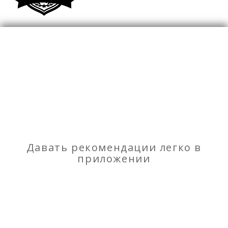
Юристы
Отзывы
о Правовая компания ТМП добросовестны во
всем.
Моя оценка
Давать рекомендации легко в
Рекомендую
НЕ Рекомендую
приложении
Ремонт окон
Интернет магазин обуви из Испании