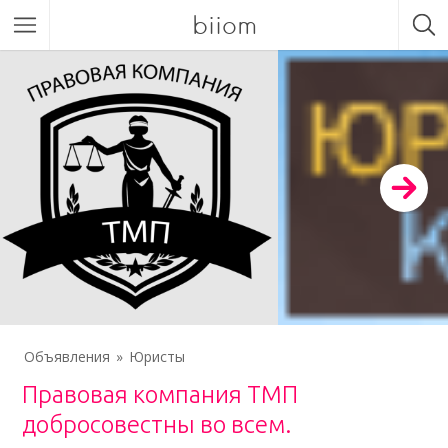
biiom
Объявления
Юристы
Правовая компания ТМП
добросовестны во всем.