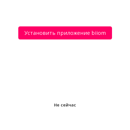
Установить приложение biiom
О сервисе
Объявления
Добавить объявление
Мой аккаунт
Условия и документы
Цены
Контакты
Рекомендательный сервис товаров и услуг.
Использование сайта biiom означает согласие с
пользовательским соглашением.
Политика обработки персональных данных
Оплата услуг сервиса biiom означает согласие с
офертой.
Не сейчас