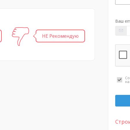
Ваш em
НЕ Рекомендую
Со
н
Стро