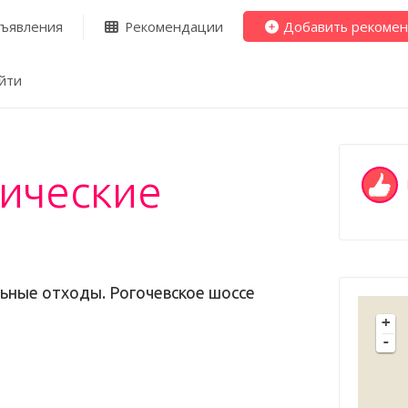
ъявления
Рекомендации
Добавить рекоме
йти
ические
ьные отходы. Рогочевское шоссе
+
-