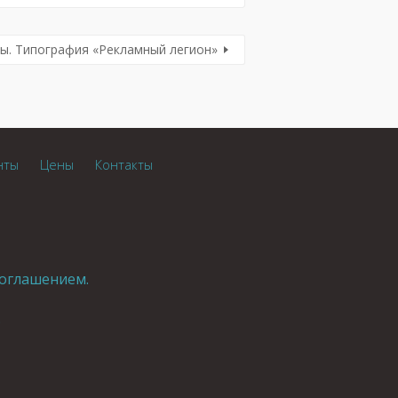
ты. Типография «Рекламный легион»
нты
Цены
Контакты
оглашением.
.