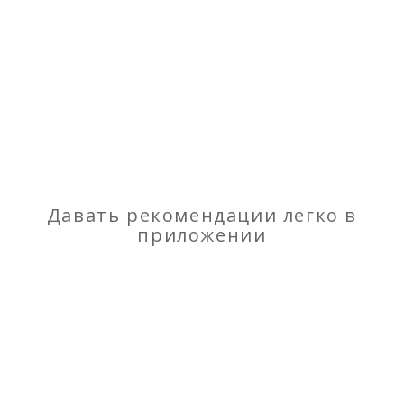
Фотографии
Все фото (3)
Электрика
Давать рекомендации легко в
приложении
Отзывы
о Трёхфазный стабилизатор напряжения
Энергия Hybrid 9000/3 интернет-магазин
Stabili.ru
Моя оценка
Рекомендую
НЕ Рекомендую