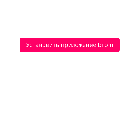
Сдать металлолом 24ч. Приемка металлолома
круглосуточно, без выходных. Вывоз. Демонтаж
металлолома — Вторлом
Установить приложение biiom
Пошив штор, предметов интерьера из гобелена и
других тканей — Салон штор «Эники»
О сервисе
Объявления
Добавить объявление
Мой аккаунт
Условия и документы
Цены
Контакты