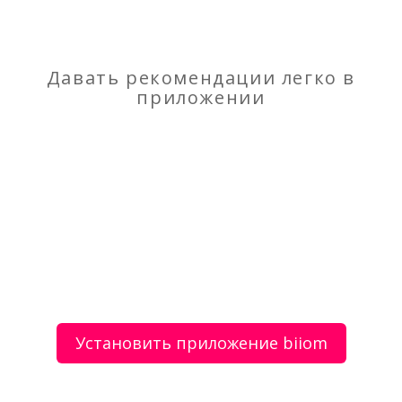
Отзывы
о Откачка септиков, колодцев, илосос,
ассенизатор
Давать рекомендации легко в
приложении
Моя оценка
Рекомендую
НЕ Рекомендую
Кованые ворота
Лесной захват 70.40.10
Установить приложение biiom