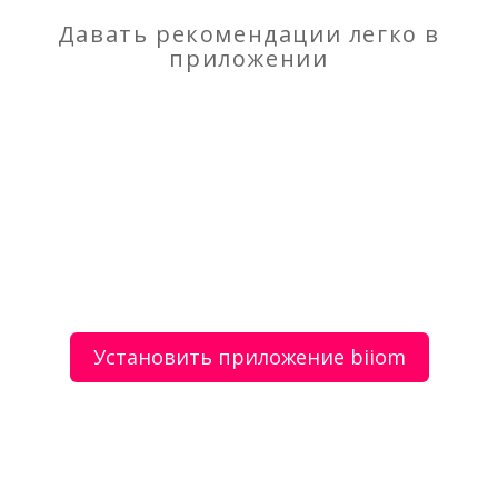
Моя оценка
Давать рекомендации легко в
приложении
Рекомендую
НЕ Рекомендую
Разнорабочие, землекопы, подсобные
Строительство домов, бань из
профилированного бруса и оцилиндрованного
бревна
Установить приложение biiom
О сервисе
Объявления
Добавить объявление
Мой аккаунт
Условия и документы
Цены
Контакты