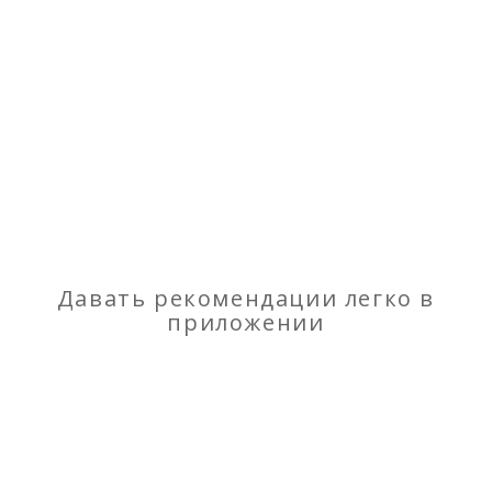
Строительные материалы
Давать рекомендации легко в
приложении
Отзывы
о Отделочные материалы
Моя оценка
Рекомендую
НЕ Рекомендую