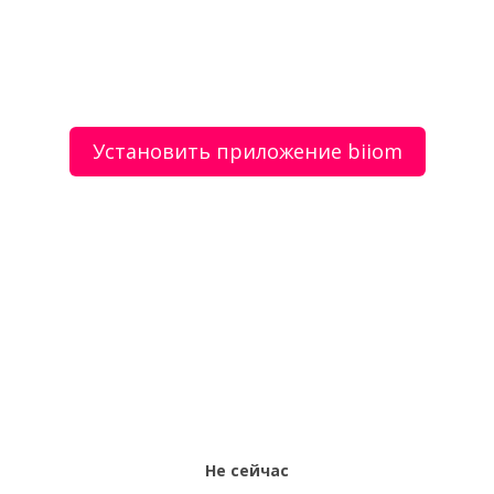
Щенки Аляскинского Маламута
Пожарная безопасность – ООО «Спектр-Б»
Установить приложение biiom
О сервисе
Объявления
Добавить объявление
Мой аккаунт
Условия и документы
Цены
Контакты
Рекомендательный сервис товаров и услуг.
Использование сайта biiom означает согласие с
пользовательским соглашением.
Не сейчас
Политика обработки персональных данных
Оплата услуг сервиса biiom означает согласие с
офертой.