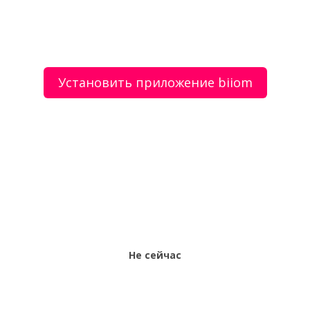
Вскрытие, врезка, замена замков 24 ч
Установить приложение biiom
О сервисе
Объявления
Добавить объявление
Мой аккаунт
Условия и документы
Цены
Контакты
Рекомендательный сервис товаров и услуг.
Использование сайта biiom означает согласие с
пользовательским соглашением.
Политика обработки персональных данных
Оплата услуг сервиса biiom означает согласие с
офертой.
Не сейчас