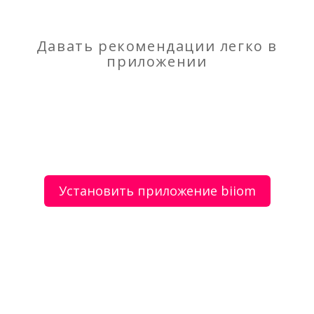
Предлагаю уход за больными или пожилыми
людьми
Давать рекомендации легко в
приложении
О сервисе
Объявления
Добавить объявление
Мой аккаунт
Условия и документы
Цены
Контакты
Установить приложение biiom
Рекомендательный сервис товаров и услуг.
Использование сайта biiom означает согласие с
пользовательским соглашением.
Политика обработки персональных данных
Оплата услуг сервиса biiom означает согласие с
офертой.