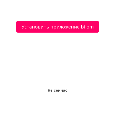
Установить приложение biiom
О сервисе
Объявления
Добавить объявление
Мой аккаунт
Условия и документы
Цены
Контакты
Рекомендательный сервис товаров и услуг.
Использование сайта biiom означает согласие с
пользовательским соглашением.
Политика обработки персональных данных
Оплата услуг сервиса biiom означает согласие с
офертой.
Не сейчас