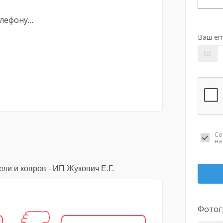
елефону…
Ваш em
Со
н
ли и ковров - ИП Жукович Е.Г.
Фотог