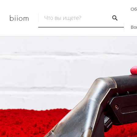
Об
biiom
Во