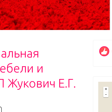
альная
ебели и
 Жукович Е.Г.
+
-