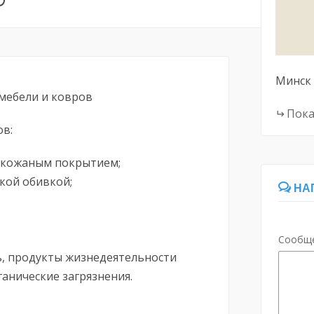
Минск
мебели и ковров
Пока
ов:
и кожаным покрытием;
гкой обивкой;
НА
Сообщ
ь, продукты жизнедеятельности
анические загрязнения.