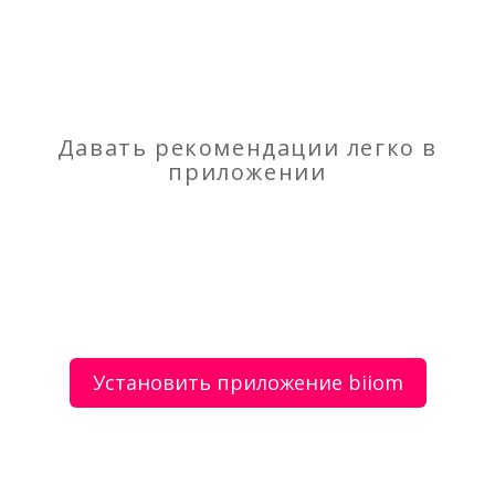
Мастер по ремонту квартир
Магазин крутых футболок
Давать рекомендации легко в
приложении
О сервисе
Объявления
Добавить объявление
Мой аккаунт
Условия и документы
Цены
Контакты
Установить приложение biiom
Рекомендательный сервис товаров и услуг.
Использование сайта biiom означает согласие с
пользовательским соглашением.
Политика обработки персональных данных