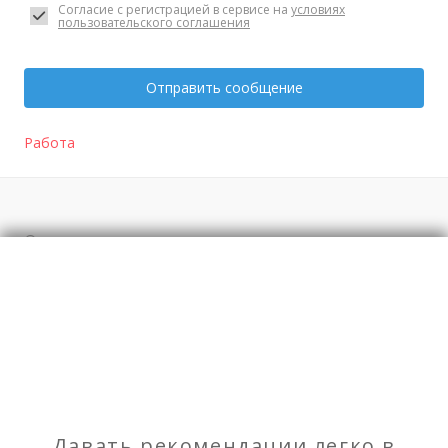
Согласие с регистрацией в сервисе на
условиях
пользовательского соглашения
Отправить сообщение
Работа
Отзывы
о Менеджер. Александр
Моя оценка
Рекомендую
НЕ Рекомендую
Давать рекомендации легко в