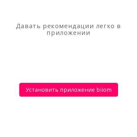
Юридические услуги
Бизнес тренер Роман Лапика
Давать рекомендации легко в
приложении
О сервисе
Объявления
Добавить объявление
Мой аккаунт
Условия и документы
Цены
Контакты
Установить приложение biiom
Рекомендательный сервис товаров и услуг.
Использование сайта biiom означает согласие с
пользовательским соглашением.
Политика обработки персональных данных
Оплата услуг сервиса biiom означает согласие с
офертой.