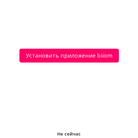
Воздушные фильтры для спецтехники
Втулки вала растворонасоса
Установить приложение biiom
О сервисе
Объявления
Добавить объявление
Мой аккаунт
Условия и документы
Цены
Контакты
Рекомендательный сервис товаров и услуг.
Использование сайта biiom означает согласие с
пользовательским соглашением.
Политика обработки персональных данных
Оплата услуг сервиса biiom означает согласие с
офертой.
Не сейчас