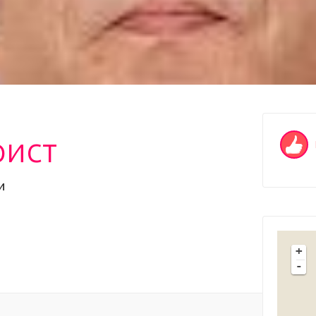
ист
и
+
-