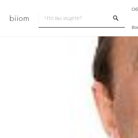
Об
biiom
Во