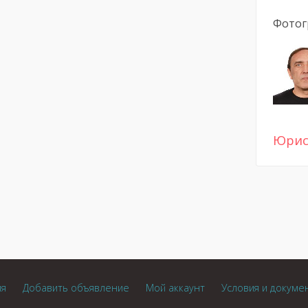
Фотог
Юри
ия
Добавить объявление
Мой аккаунт
Условия и докуме