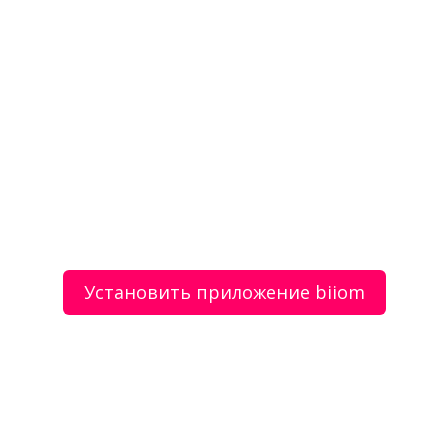
Отзывы
о Обучение оценщиков - центр дпо южного
института менеджмента
Моя оценка
Рекомендую
НЕ Рекомендую
ЧУ ДПО «Школа бортпроводников»
Пластиковые емкости — ООО ПК «ТулаПластик»
Установить приложение biiom
О сервисе
Объявления
Добавить объявление
Мой аккаунт
Условия и документы
Цены
Контакты