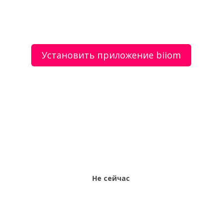
Установить приложение biiom
О сервисе
Объявления
Добавить объявление
Мой аккаунт
Условия и документы
Цены
Контакты
Рекомендательный сервис товаров и услуг.
Использование сайта biiom означает согласие с
пользовательским соглашением.
Политика обработки персональных данных
Оплата услуг сервиса biiom означает согласие с
офертой.
Не сейчас