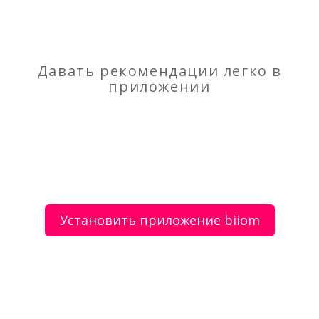
Удаление волос воском
Ремонт стиральных машин
Давать рекомендации легко в
приложении
О сервисе
Объявления
Добавить объявление
Мой аккаунт
Условия и документы
Цены
Контакты
Установить приложение biiom
Рекомендательный сервис товаров и услуг.
Использование сайта biiom означает согласие с
пользовательским соглашением.
Политика обработки персональных данных
Оплата услуг сервиса biiom означает согласие с
офертой.