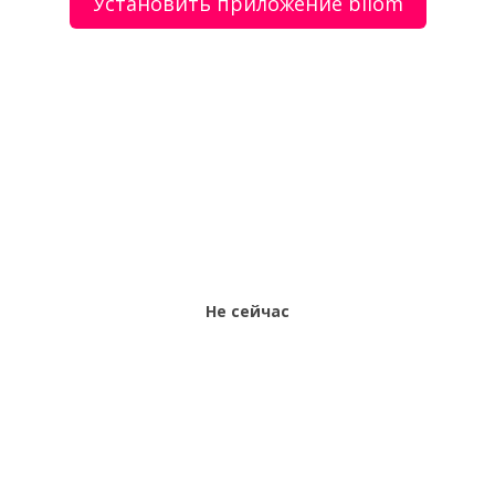
Установить приложение biiom
О сервисе
Объявления
Добавить объявление
Мой аккаунт
Условия и документы
Цены
Контакты
Рекомендательный сервис товаров и услуг.
Использование сайта biiom означает согласие с
пользовательским соглашением.
Политика обработки персональных данных
Не сейчас
Оплата услуг сервиса biiom означает согласие с
офертой.