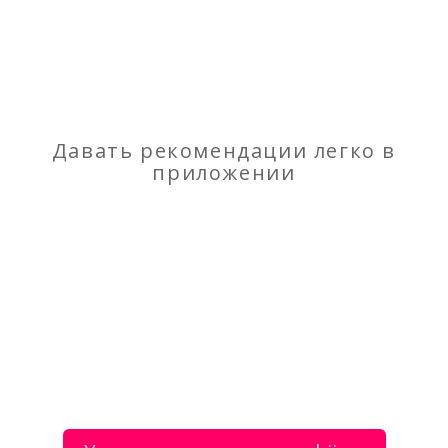
Строительные материалы
Отзывы
о Свежепиленная обрезная доска 25,30 х 100 х
Давать рекомендации легко в
6000
приложении
Моя оценка
Рекомендую
НЕ Рекомендую
Цемент
Сдам отчетность быстро и качественно