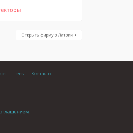
текторы
Открыть фирму в Латвии
нты
Цены
Контакты
оглашением.
.