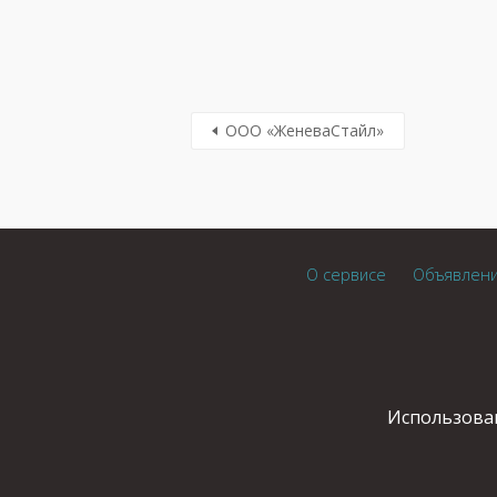
ООО «ЖеневаСтайл»
О сервисе
Объявлен
Использован