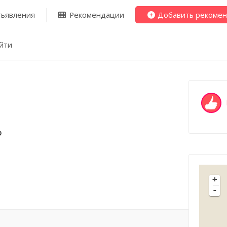
ъявления
Рекомендации
Добавить рекоме
йти
ф
+
-