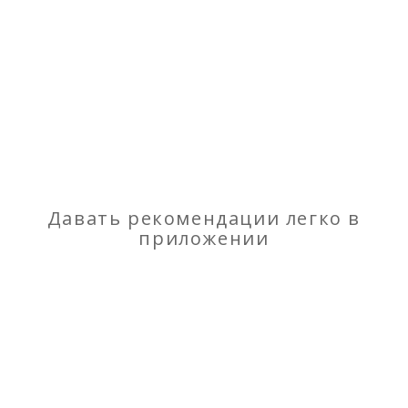
Стоматология
Давать рекомендации легко в
приложении
Отзывы
о «Стоматологический центр помощи...» в г.
Киеве
Моя оценка
Рекомендую
НЕ Рекомендую