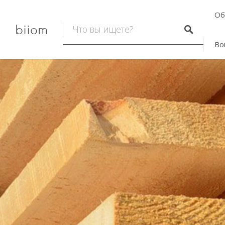
Об
biiom
Во