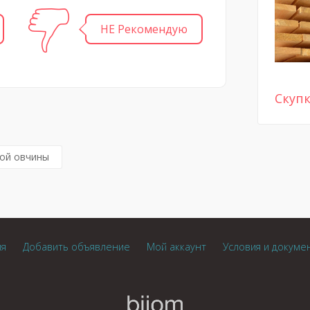
НЕ Рекомендую
Скуп
ной овчины
ия
Добавить объявление
Мой аккаунт
Условия и докуме