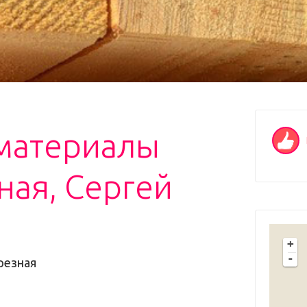
материалы
ная, Сергей
+
-
резная