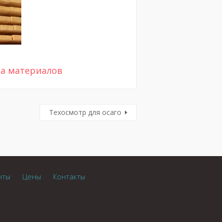
ка материалов
Техосмотр для осаго
нты
Цены
Контакты