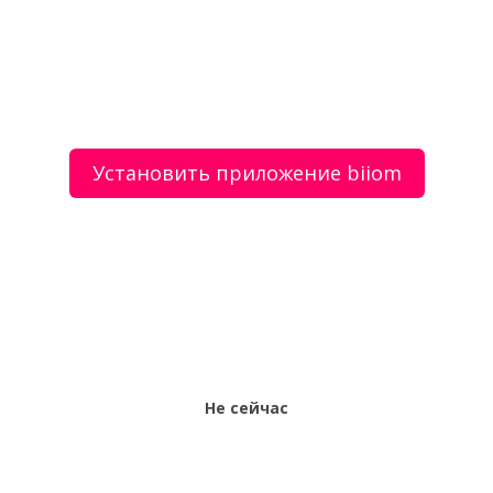
О сервисе
Объявления
Добавить объявление
Мой аккаунт
Условия и документы
Цены
Контакты
Установить приложение biiom
Рекомендательный сервис товаров и услуг.
Использование сайта biiom означает согласие с
пользовательским соглашением.
Политика обработки персональных данных
Оплата услуг сервиса biiom означает согласие с
офертой.
Не сейчас