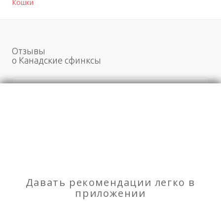
Кошки
Отзывы
о Канадские сфинксы
Моя оценка
Рекомендую
НЕ Рекомендую
Пряжа шерстяна и синтетическая оптом от
производителя – Фабрика «Стильная Шерсть» ИП
Ларина О.В.
Давать рекомендации легко в
приложении
Грузчики. Перевозка пианино. Грузоперевозки.
Вывоз мусора. Пермь