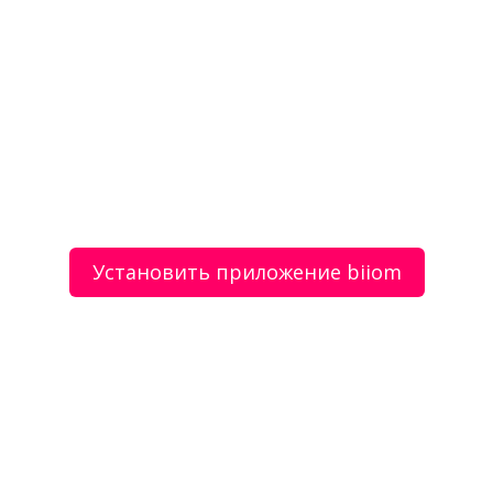
Отделочные работы ремонт квартир ванная
комната под ключ в Туле и области
Мебельное производство «Армади»
Установить приложение biiom
О сервисе
Объявления
Добавить объявление
Мой аккаунт
Условия и документы
Цены
Контакты
Рекомендательный сервис товаров и услуг.
Использование сайта biiom означает согласие с