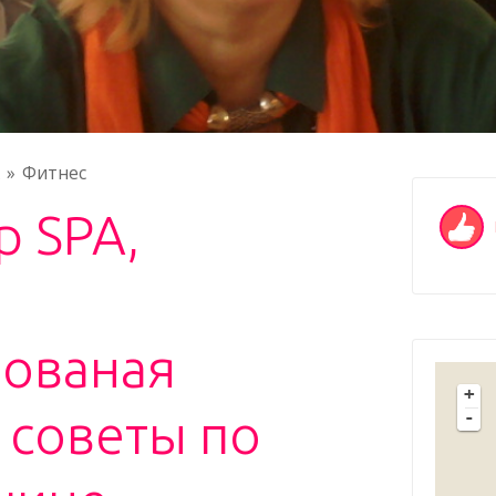
Фитнес
 SPA,
ованая
+
 советы по
-