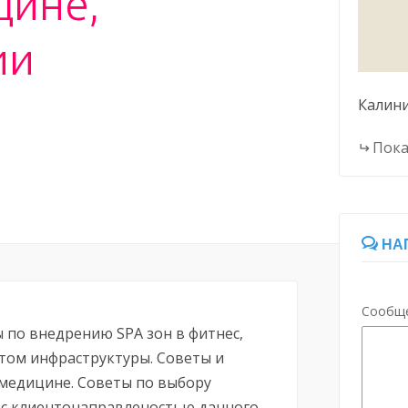
цине,
ии
Калин
Пока
НА
Сообщ
 по внедрению SPA зон в фитнес,
ётом инфраструктуры. Советы и
медицине. Советы по выбору
 с клиентонаправленостью данного