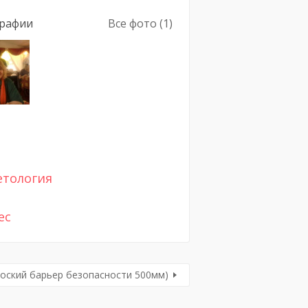
рафии
Все фото (1)
етология
ес
лоский барьер безопасности 500мм)