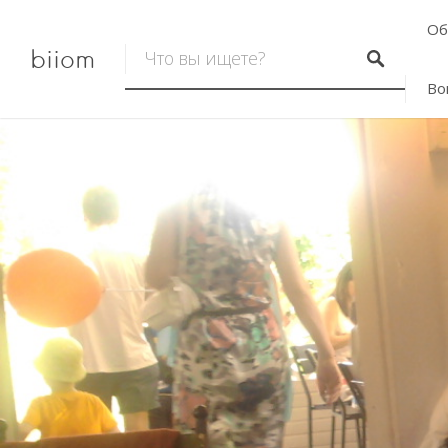
Об
biiom
Во