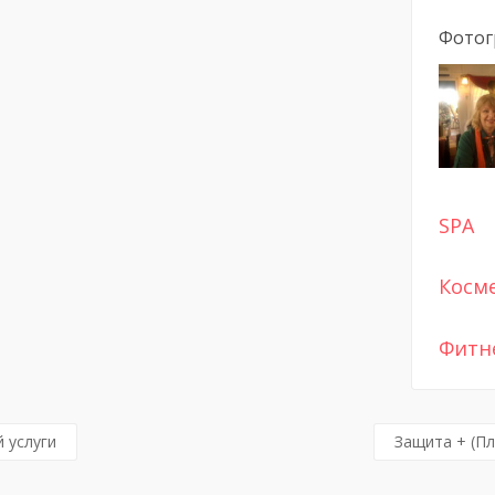
Фотог
SPA
Косм
Фитн
 услуги
Защита + (П