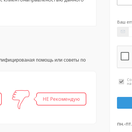
Ваш em
алифицированая помощь или советы по
Со
н
НЕ Рекомендую
пн.-пт