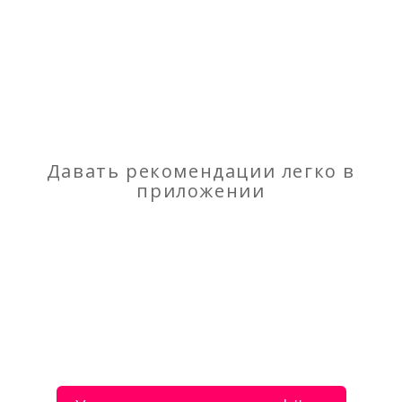
Отзывы
о Топливо печное светлое (подойдет для
"очистки"). Беляев Сергей Леонидович
Моя оценка
Рекомендую
НЕ Рекомендую
Давать рекомендации легко в
приложении
Грузоперевозки-грузчики
Каталог Avon