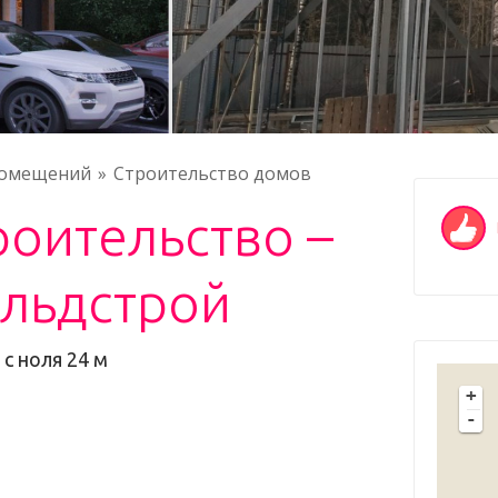
помещений
Строительство домов
роительство –
льдстрой
с ноля 24 м
+
-