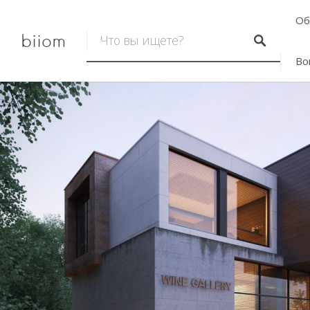
Об
biiom
Во