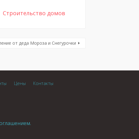
Строительство домов
ение от деда Мороза и Снегурочки
нты
Цены
Контакты
оглашением.
.