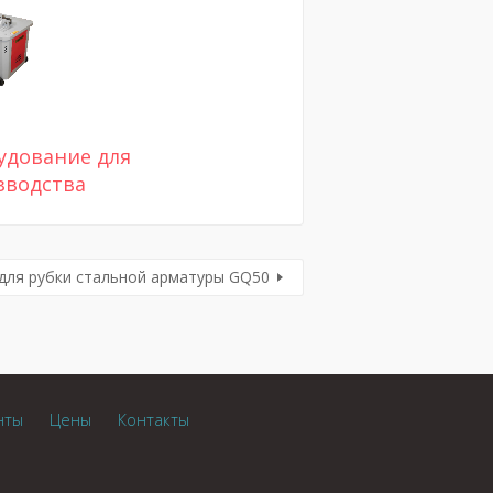
удование для
зводства
для рубки стальной арматуры GQ50
нты
Цены
Контакты