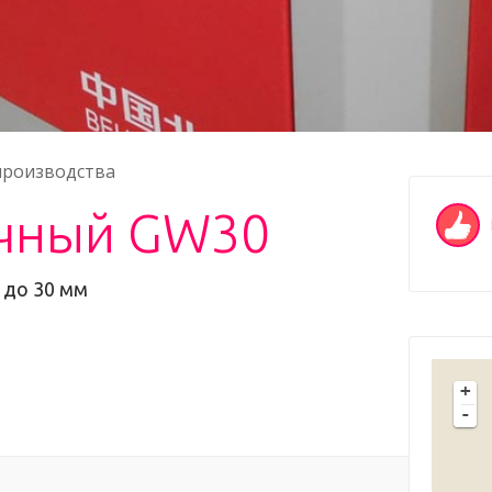
производства
очный GW30
 до 30 мм
+
-