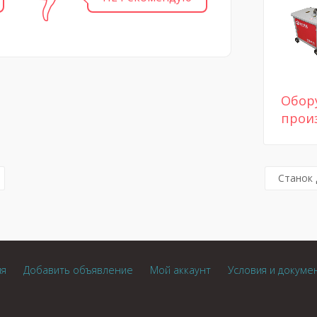
Обор
прои
Станок 
ия
Добавить объявление
Мой аккаунт
Условия и докуме