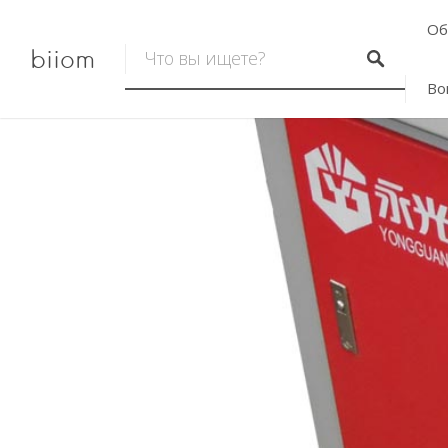
Об
biiom
Во