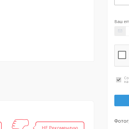
Ваш em
Со
н
Фотог
НЕ Рекомендую