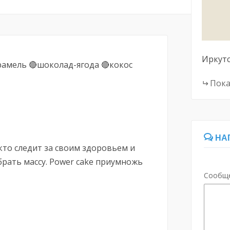
Иркут
амель 🔴шоколад-ягода 🔴кокос
Пока
НА
 кто следит за своим здоровьем и
брать массу. Power cake приумножь
Сообщ