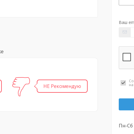
Ваш em
ke
Со
н
НЕ Рекомендую
Пн-Сб 