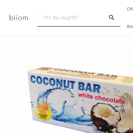
Об
biiom
Во