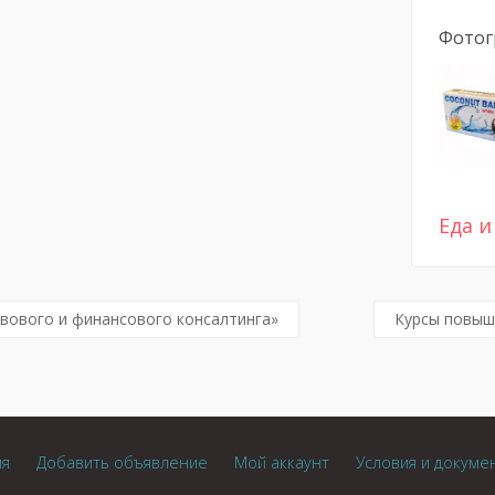
Фотог
Еда и
вового и финансового консалтинга»
Курсы повыш
ия
Добавить объявление
Мой аккаунт
Условия и докуме